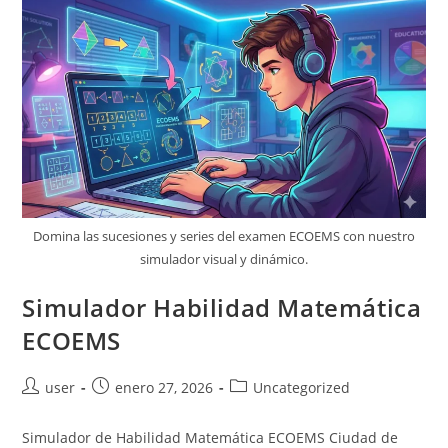
Domina las sucesiones y series del examen ECOEMS con nuestro
simulador visual y dinámico.
Simulador Habilidad Matemática
ECOEMS
Autor
Publicación
Categoría
user
enero 27, 2026
Uncategorized
de
de
de
la
la
la
Simulador de Habilidad Matemática ECOEMS Ciudad de