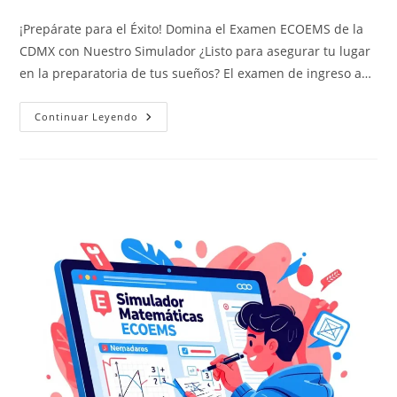
de
de
de
la
la
la
¡Prepárate para el Éxito! Domina el Examen ECOEMS de la
entrada:
entrada:
entrada:
CDMX con Nuestro Simulador ¿Listo para asegurar tu lugar
en la preparatoria de tus sueños? El examen de ingreso a…
Simulador
Continuar Leyendo
Física
ECOEMS