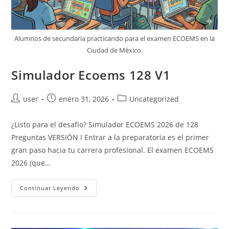
Alumnos de secundaria practicando para el examen ECOEMS en la
Ciudad de México.
Simulador Ecoems 128 V1
Autor
Publicación
Categoría
user
enero 31, 2026
Uncategorized
de
de
de
la
la
la
¿Listo para el desafío? Simulador ECOEMS 2026 de 128
entrada:
entrada:
entrada:
Preguntas VERSIÓN I Entrar a la preparatoria es el primer
gran paso hacia tu carrera profesional. El examen ECOEMS
2026 (que…
Simulador
Continuar Leyendo
Ecoems
128
V1