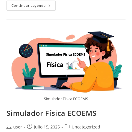
Simulador
Continuar Leyendo
Habilidad
Verbal
ECOEMS
Simulador Fisica ECOEMS
Simulador Física ECOEMS
Autor
Publicación
Categoría
user
julio 15, 2025
Uncategorized