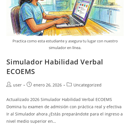
Practica como esta estudiante y asegura tu lugar con nuestro
simulador en línea.
Simulador Habilidad Verbal
ECOEMS
Autor
Publicación
Categoría
user
enero 26, 2026
Uncategorized
de
de
de
la
la
la
Actualizado 2026 Simulador Habilidad Verbal ECOEMS
entrada:
entrada:
entrada:
Domina tu examen de admisión con práctica real y efectiva
Ir al Simulador ahora ¿Estás preparándote para el ingreso a
nivel medio superior en…