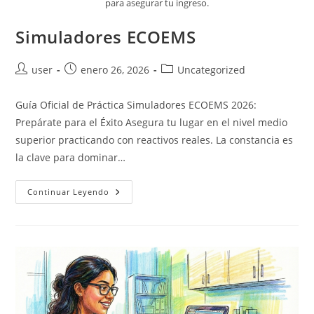
para asegurar tu ingreso.
Simuladores ECOEMS
Autor
Publicación
Categoría
user
enero 26, 2026
Uncategorized
de
de
de
la
la
la
Guía Oficial de Práctica Simuladores ECOEMS 2026:
entrada:
entrada:
entrada:
Prepárate para el Éxito Asegura tu lugar en el nivel medio
superior practicando con reactivos reales. La constancia es
la clave para dominar…
Simuladores
Continuar Leyendo
ECOEMS