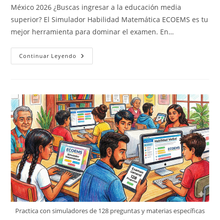
entrada:
entrada:
entrada:
México 2026 ¿Buscas ingresar a la educación media
superior? El Simulador Habilidad Matemática ECOEMS es tu
mejor herramienta para dominar el examen. En…
Simulador
Continuar Leyendo
Habilidad
Matemática
ECOEMS
Practica con simuladores de 128 preguntas y materias específicas