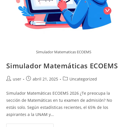
Simulador Matematicas ECOEMS
Simulador Matemáticas ECOEMS
Autor
Publicación
Categoría
user
abril 21, 2025
Uncategorized
de
de
de
la
la
la
Simulador Matemáticas ECOEMS 2026 ¿Te preocupa la
entrada:
entrada:
entrada:
sección de Matemáticas en tu examen de admisión? No
estás solo. Según estadísticas recientes, el 65% de los
aspirantes a la UNAM y…